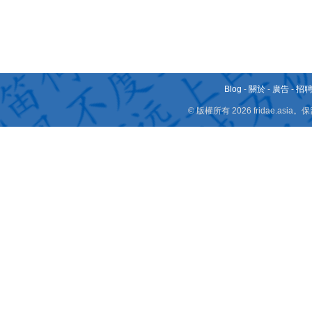
Blog
-
關於
-
廣告
-
招
© 版權所有 2026 fridae.a