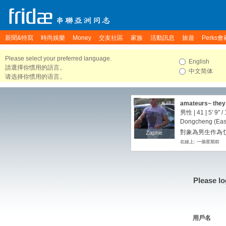
新聞&特寫
時尚娛樂
Money
交友社區
家族
活動訊息
旅遊
Perks會
Please select your preferred language.
English
請選擇你慣用的語言。
中文简体
请选择你惯用的语言。
amateurs~ they 
男性 | 41 |
5' 9"
/
Dongcheng (East C
對象為男生作為
Zaphie
Zaphie
在線上: 一個星期前
Please lo
用戶名