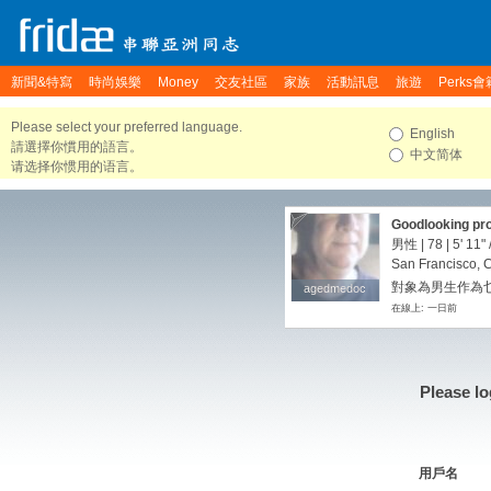
新聞&特寫
時尚娛樂
Money
交友社區
家族
活動訊息
旅遊
Perks會
Please select your preferred language.
English
請選擇你慣用的語言。
中文简体
请选择你惯用的语言。
Goodlooking pro
Asian a plus
男性 | 78 |
5' 11"
San Francisco, C
對象為男生作為
agedmedoc
agedmedoc
在線上: 一日前
Please lo
用戶名