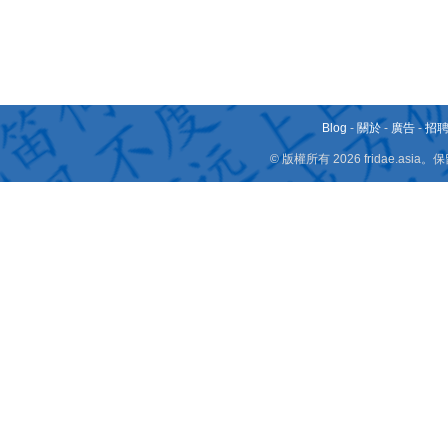
Blog
-
關於
-
廣告
-
招
© 版權所有 2026 fridae.a