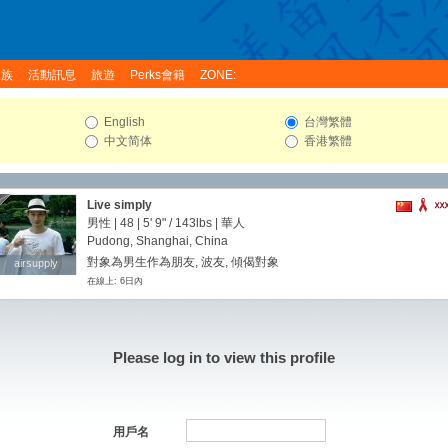
家族
活動訊息
旅遊
Perks會籍
ZONE:
English
台灣繁體
中文简体
香港繁體
Live simply
男性 | 48 |
5' 9"
/
143lbs
| 華人
Pudong, Shanghai, China
對象為男生作為朋友, 波友, 傾偈對象
airsupply
airsupply
在線上: 6日內
Please log in to view this profile
用戶名