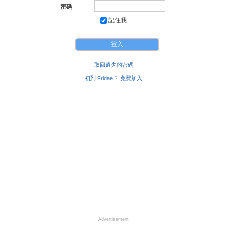
密碼
記住我
取回遺失的密碼
初到 Fridae？ 免費加入
Advertisement