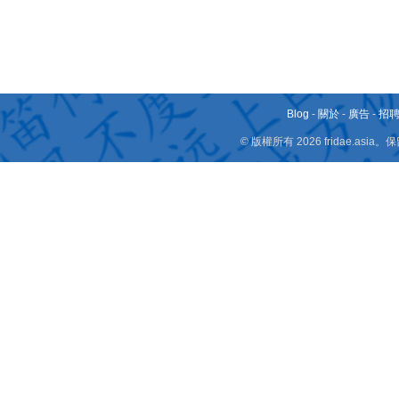
Blog
-
關於
-
廣告
-
招
© 版權所有 2026 fridae.a