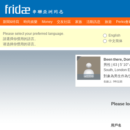
新聞&特寫
時尚娛樂
Money
交友社區
家族
活動訊息
旅遊
Perks會
Please select your preferred language.
English
請選擇你慣用的語言。
中文简体
请选择你惯用的语言。
Been there, Done i
男性 | 63 |
5' 10"
South, London E
對象為男生作為
al2208
al2208
在線上: 9年以前
Please lo
用戶名