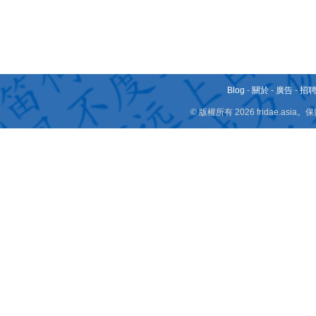
Blog
-
關於
-
廣告
-
招
© 版權所有 2026 fridae.a