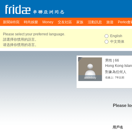
新聞&特寫
時尚娛樂
Money
交友社區
家族
活動訊息
旅遊
Perks會
Please select your preferred language.
English
請選擇你慣用的語言。
中文简体
请选择你惯用的语言。
男性 | 66
Hong Kong Isla
對象為任何人
alittleboy
alittleboy
在線上: 7年以前
Please lo
用戶名