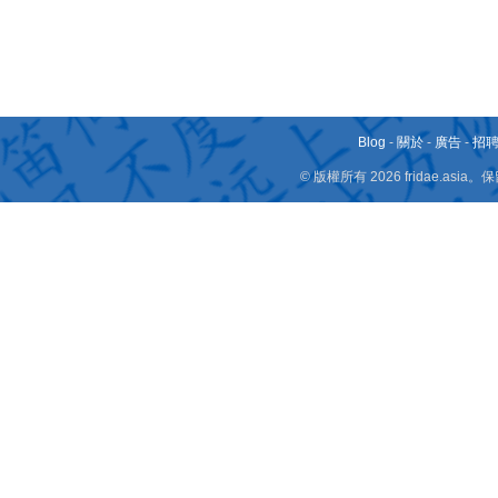
Blog
-
關於
-
廣告
-
招
© 版權所有 2026 fridae.a