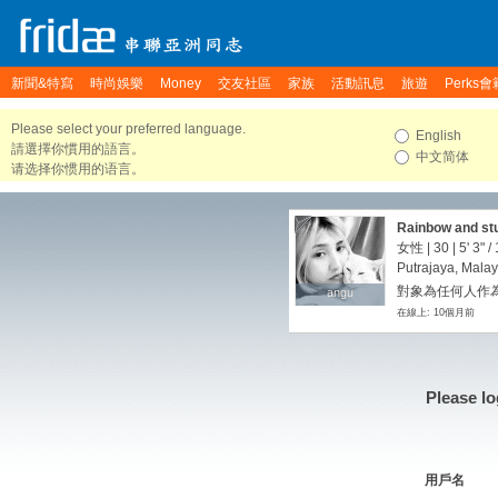
新聞&特寫
時尚娛樂
Money
交友社區
家族
活動訊息
旅遊
Perks會
Please select your preferred language.
English
請選擇你慣用的語言。
中文简体
请选择你惯用的语言。
Rainbow and stu
女性 | 30 |
5' 3"
/
Putrajaya, Malay
對象為任何人作為
angu
angu
在線上: 10個月前
Please lo
用戶名