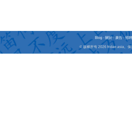
Blog
-
關於
-
廣告
-
招
© 版權所有 2026 fridae.a