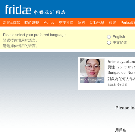
新聞&特寫
時尚娛樂
Money
交友社區
家族
活動訊息
旅遊
Perks會
Please select your preferred language.
English
請選擇你慣用的語言。
中文简体
请选择你惯用的语言。
Anime , yaoi an
男性 | 25 |
5' 0"
/
Surigao del Nort
對象為任何人作為
anoblingjaypee143
anoblingjaypee143
在線上: 6年以前
Please lo
用戶名