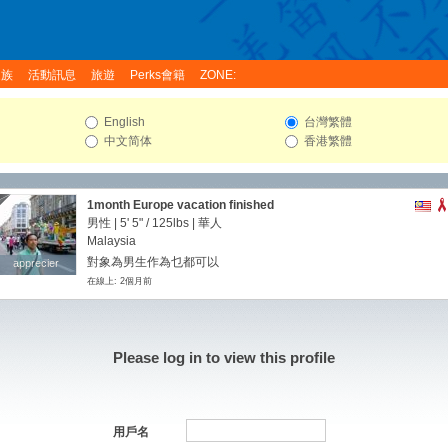
家族
活動訊息
旅遊
Perks會籍
ZONE:
English
台灣繁體
中文简体
香港繁體
1month Europe vacation finished
男性 |
5' 5"
/
125lbs
| 華人
Malaysia
對象為男生作為乜都可以
apprecier
apprecier
在線上: 2個月前
Please log in to view this profile
用戶名