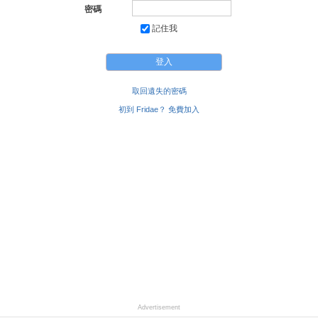
密碼
記住我
取回遺失的密碼
初到 Fridae？ 免費加入
Advertisement