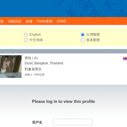
家族
活動訊息
旅遊
Perks會籍
ZONE:
English
台灣繁體
中文简体
香港繁體
男性 | 41
Dusit, Bangkok, Thailand
對象為男生
b4708307
b4708307
在線上: 10年以前
Please log in to view this profile
用戶名