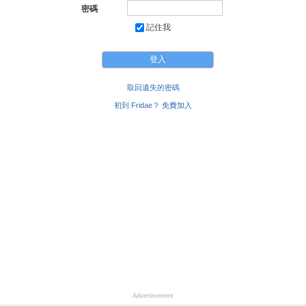
密碼
記住我
取回遺失的密碼
初到 Fridae？ 免費加入
Advertisement