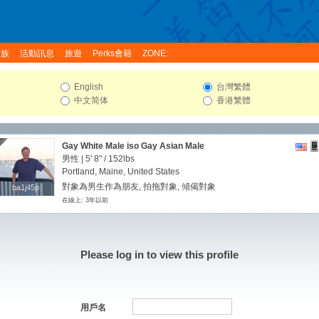
家族
活動訊息
旅遊
Perks會籍
ZONE:
English
台灣繁體
中文简体
香港繁體
Gay White Male iso Gay Asian Male
男性 |
5' 8"
/
152lbs
Portland, Maine, United States
對象為男生作為朋友, 拍拖對象, 傾偈對象
ba1j45p
ba1j45p
在線上: 3年以前
Please log in to view this profile
用戶名