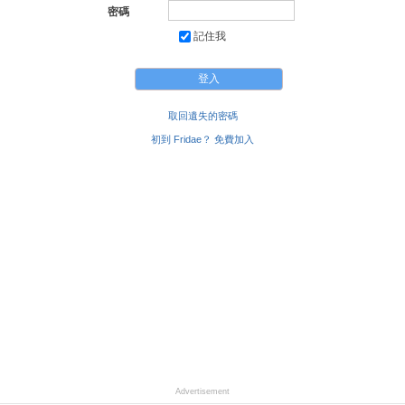
密碼
記住我
取回遺失的密碼
初到 Fridae？ 免費加入
Advertisement