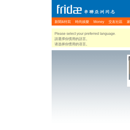
新聞&特寫
時尚娛樂
Money
交友社區
Please select your preferred language.
請選擇你慣用的語言。
请选择你惯用的语言。