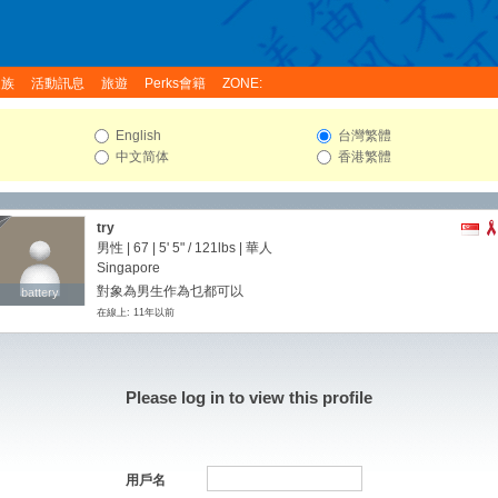
家族
活動訊息
旅遊
Perks會籍
ZONE:
English
台灣繁體
中文简体
香港繁體
try
男性 | 67 |
5' 5"
/
121lbs
| 華人
Singapore
對象為男生作為乜都可以
battery
battery
在線上: 11年以前
Please log in to view this profile
用戶名