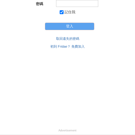
密碼
記住我
取回遺失的密碼
初到 Fridae？ 免費加入
Advertisement