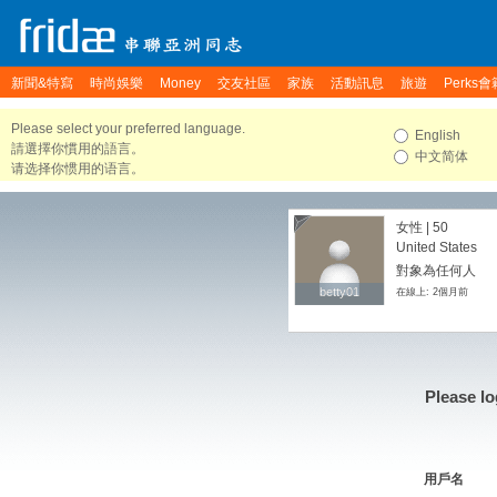
新聞&特寫
時尚娛樂
Money
交友社區
家族
活動訊息
旅遊
Perks會
Please select your preferred language.
English
請選擇你慣用的語言。
中文简体
请选择你惯用的语言。
女性 | 50
United States
對象為任何人
betty01
betty01
在線上: 2個月前
Please lo
用戶名