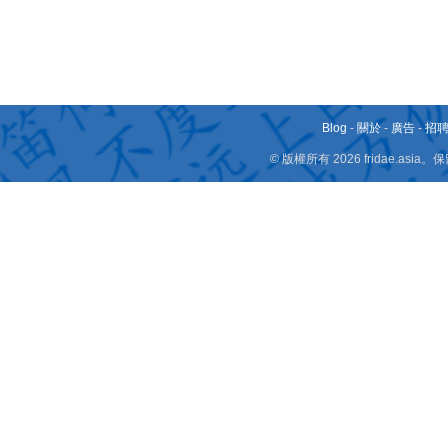
Blog
-
關於
-
廣告
-
招
© 版權所有 2026 fridae.a