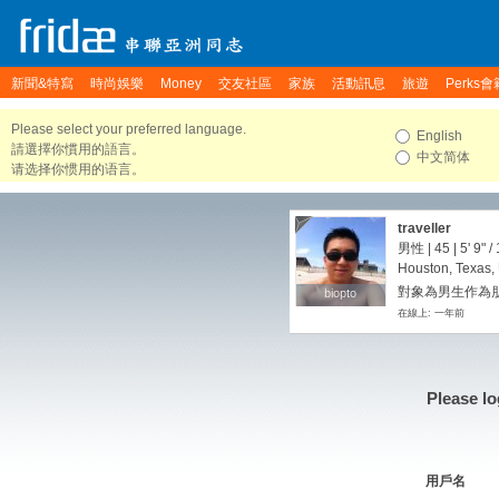
新聞&特寫
時尚娛樂
Money
交友社區
家族
活動訊息
旅遊
Perks會
Please select your preferred language.
English
請選擇你慣用的語言。
中文简体
请选择你惯用的语言。
traveller
男性 | 45 |
5' 9"
/
Houston, Texas, 
對象為男生作為朋
biopto
biopto
在線上: 一年前
Please lo
用戶名