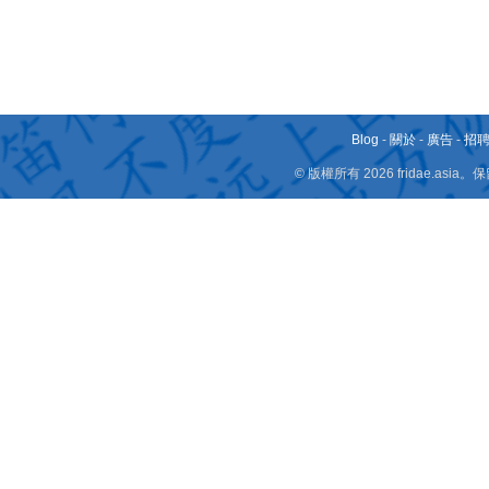
Blog
-
關於
-
廣告
-
招
© 版權所有 2026 fridae.a