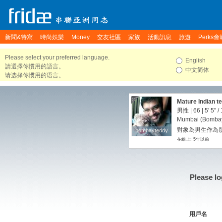
新聞&特寫
時尚娛樂
Money
交友社區
家族
活動訊息
旅遊
Perks會
Please select your preferred language.
English
請選擇你慣用的語言。
中文简体
请选择你惯用的语言。
Mature Indian te
男性 | 66 |
5' 5"
/
Mumbai (Bombay)
對象為男生作為朋
bombayteddy
bombayteddy
在線上: 5年以前
Please lo
用戶名