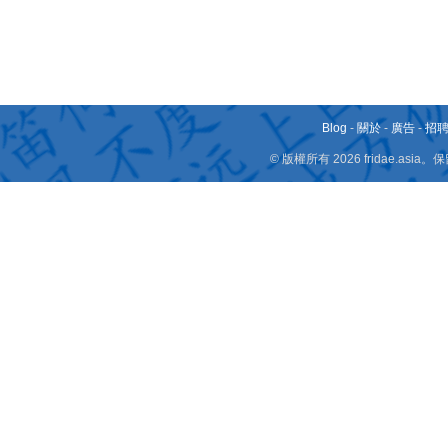
Blog
-
關於
-
廣告
-
招
© 版權所有 2026 fridae.a