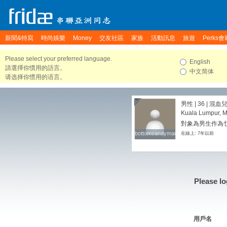
新聞&特寫
時尚娛樂
Money
交友社區
家族
活動訊息
旅遊
Perks會
Please select your preferred language.
English
請選擇你慣用的語言。
中文简体
请选择你惯用的语言。
男性 | 36 | 混血
Kuala Lumpur, M
對象為男生作為
bottomcandyman
bottomcandyman
在線上: 7年以前
Please lo
用戶名