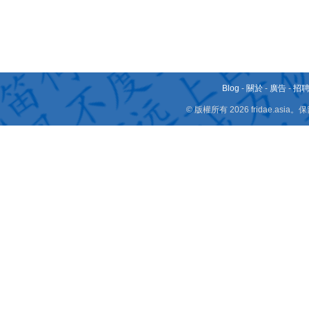
Blog
-
關於
-
廣告
-
招
© 版權所有 2026 fridae.a