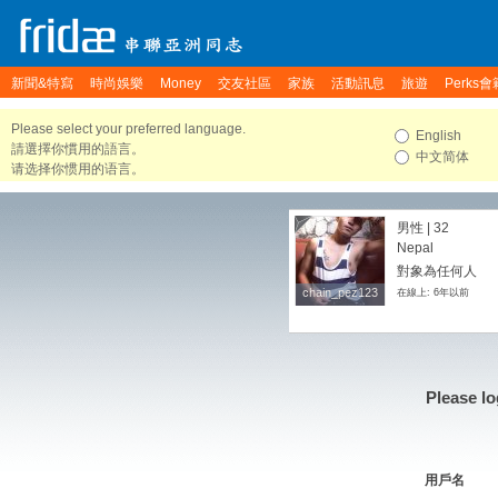
新聞&特寫
時尚娛樂
Money
交友社區
家族
活動訊息
旅遊
Perks會
Please select your preferred language.
English
請選擇你慣用的語言。
中文简体
请选择你惯用的语言。
男性 | 32
Nepal
對象為任何人
chain_pez123
chain_pez123
在線上: 6年以前
Please lo
用戶名