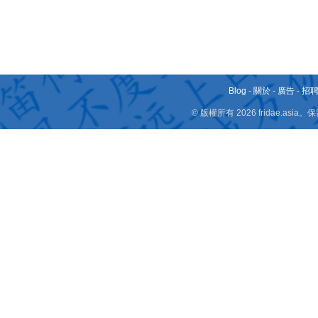
Blog
-
關於
-
廣告
-
招
© 版權所有 2026 fridae.a