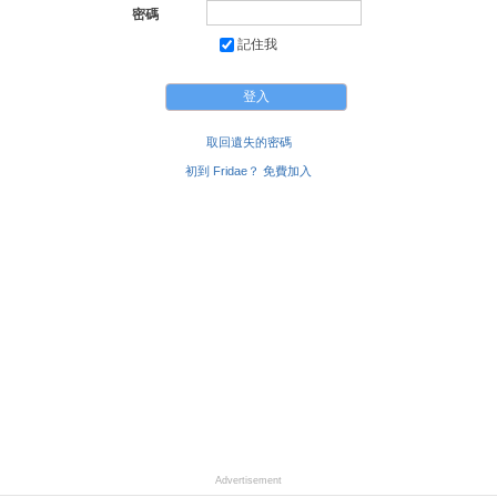
密碼
記住我
取回遺失的密碼
初到 Fridae？ 免費加入
Advertisement