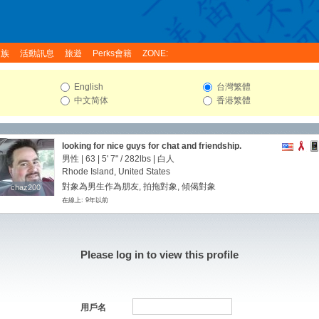
家族
活動訊息
旅遊
Perks會籍
ZONE:
English
台灣繁體
中文简体
香港繁體
looking for nice guys for chat and friendship.
男性 | 63 |
5' 7"
/
282lbs
| 白人
Rhode Island, United States
對象為男生作為朋友, 拍拖對象, 傾偈對象
chaz200
chaz200
在線上: 9年以前
Please log in to view this profile
用戶名