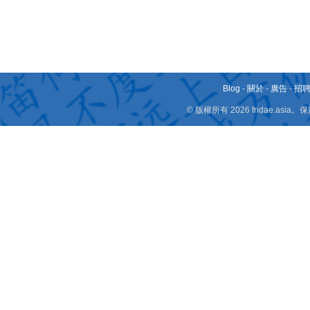
Blog
-
關於
-
廣告
-
招
© 版權所有 2026 fridae.a