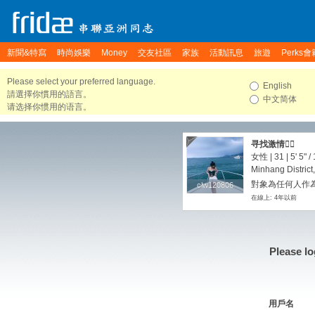
新聞&特寫
時尚娛樂
Money
交友社區
家族
活動訊息
旅遊
Perks會
Please select your preferred language.
English
請選擇你慣用的語言。
中文简体
请选择你惯用的语言。
寻找激情❤️‍🔥
女性 | 31 |
5' 5"
/
Minhang District
對象為任何人作為
clw120806
clw120806
在線上: 4年以前
Please lo
用戶名