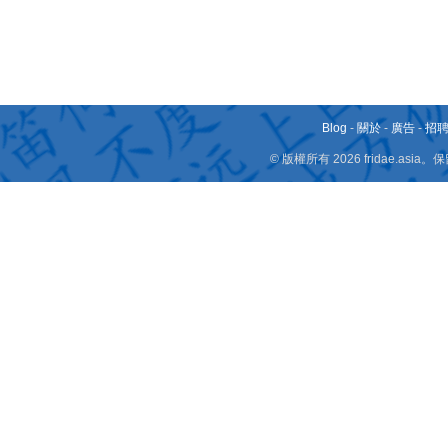
Blog
-
關於
-
廣告
-
招
© 版權所有 2026 fridae.a