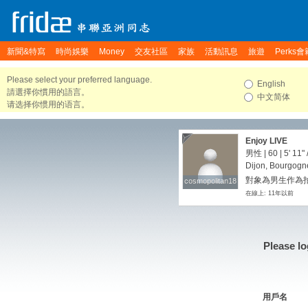
新聞&特寫
時尚娛樂
Money
交友社區
家族
活動訊息
旅遊
Perks會
Please select your preferred language.
English
請選擇你慣用的語言。
中文简体
请选择你惯用的语言。
Enjoy LIVE
男性 | 60 |
5' 11"
Dijon, Bourgogn
對象為男生作為拍
cosmopolitan18
cosmopolitan18
在線上: 11年以前
Please lo
用戶名