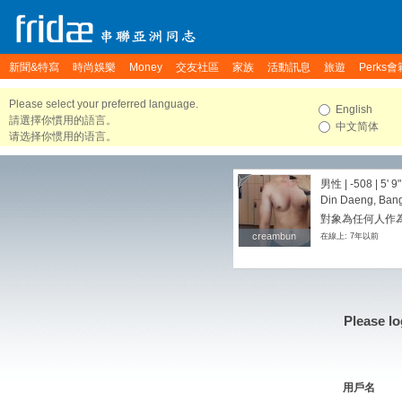
新聞&特寫
時尚娛樂
Money
交友社區
家族
活動訊息
旅遊
Perks會
Please select your preferred language.
English
請選擇你慣用的語言。
中文简体
请选择你惯用的语言。
男性 | -508 |
5' 9"
Din Daeng, Bang
對象為任何人作為
creambun
creambun
在線上: 7年以前
Please lo
用戶名