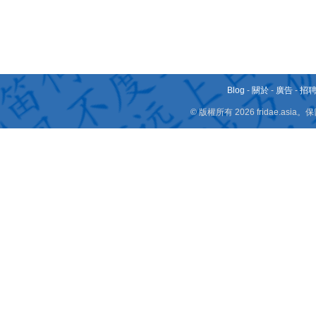
Blog
-
關於
-
廣告
-
招
© 版權所有 2026 fridae.a