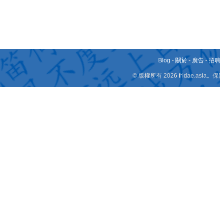
Blog
-
關於
-
廣告
-
招
© 版權所有 2026 fridae.a