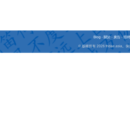
Blog
-
關於
-
廣告
-
招
© 版權所有 2026 fridae.a