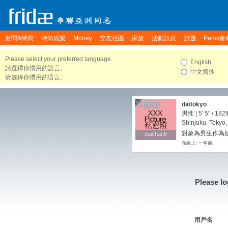
新聞&特寫
時尚娛樂
Money
交友社區
家族
活動訊息
旅遊
Perks會
Please select your preferred language.
English
請選擇你慣用的語言。
中文简体
请选择你惯用的语言。
daitokyo
男性 |
5' 5"
/
182l
Shinjuku, Tokyo
對象為男生作為
daichan8
daichan8
在線上: 一年前
Please lo
用戶名