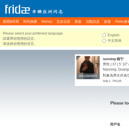
新聞&特寫
時尚娛樂
Money
交友社區
家族
活動訊息
旅遊
Perks會
Please select your preferred language.
English
請選擇你慣用的語言。
中文简体
请选择你惯用的语言。
nanning 南宁
男性 | 37 |
5' 10"
Nanning, Guangx
對象為男生作為
danydaniel02
danydaniel02
在線上: 2年以前
Please lo
用戶名