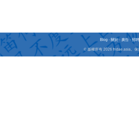
Blog
-
關於
-
廣告
-
招
© 版權所有 2026 fridae.a