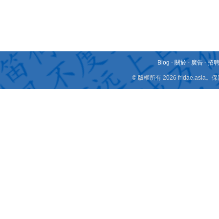
Blog
-
關於
-
廣告
-
招
© 版權所有 2026 fridae.a