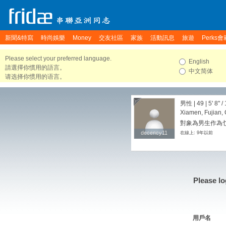
新聞&特寫
時尚娛樂
Money
交友社區
家族
活動訊息
旅遊
Perks會
Please select your preferred language.
English
請選擇你慣用的語言。
中文简体
请选择你惯用的语言。
男性 | 49 |
5' 8"
/
Xiamen, Fujian,
對象為男生作為
decency11
decency11
在線上: 9年以前
Please lo
用戶名