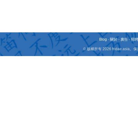
Blog
-
關於
-
廣告
-
招
© 版權所有 2026 fridae.a