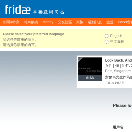
新聞&特寫
時尚娛樂
Money
交友社區
家族
活動訊息
旅遊
Perks會
Please select your preferred language.
English
請選擇你慣用的語言。
中文简体
请选择你惯用的语言。
Look Back, And 
女性 | 46 |
5' 4"
/
East, Singapore
對象為女生作為朋
dinkie
dinkie
在線上: 6個月前
Please lo
用戶名