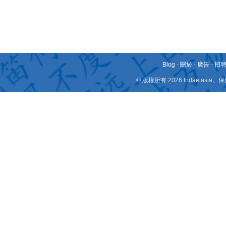
Blog
-
關於
-
廣告
-
招
© 版權所有 2026 fridae.a