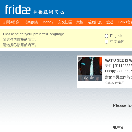
新聞&特寫
時尚娛樂
Money
交友社區
家族
活動訊息
旅遊
Perks會
Please select your preferred language.
English
請選擇你慣用的語言。
中文简体
请选择你惯用的语言。
WAT U SEE IS WA
男性 |
5' 11"
/
222
Happy Garden, K
對象為男生作為
domdom
domdom
在線上: 8年以前
Please lo
用戶名