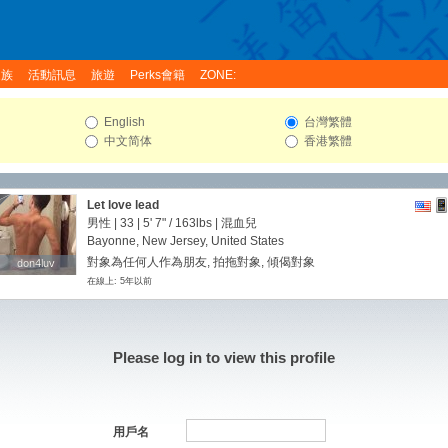
家族
活動訊息
旅遊
Perks會籍
ZONE:
English
台灣繁體
中文简体
香港繁體
Let love lead
男性 | 33 |
5' 7"
/
163lbs
| 混血兒
Bayonne, New Jersey, United States
對象為任何人作為朋友, 拍拖對象, 傾偈對象
don4luv
don4luv
在線上: 5年以前
Please log in to view this profile
用戶名