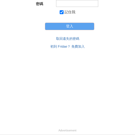
密碼
記住我
取回遺失的密碼
初到 Fridae？ 免費加入
Advertisement