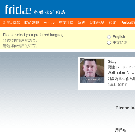
新聞&特寫
時尚娛樂
Money
交友社區
家族
活動訊息
旅遊
Perks會
Please select your preferred language.
English
請選擇你慣用的語言。
中文简体
请选择你惯用的语言。
Gday
男性 | 71 |
6' 1"
/
Wellington, New
對象為男生作為朋
dragonard
dragonard
在線上: 5個月前
Please lo
用戶名