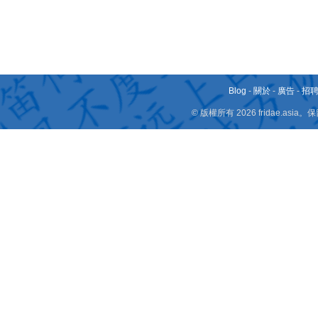
Blog
-
關於
-
廣告
-
招
© 版權所有 2026 fridae.a