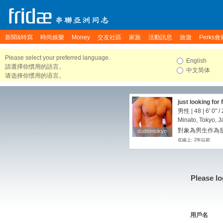
新聞&特寫
時尚娛樂
Money
交友社區
家族
活動訊息
旅遊
Perks會
Please select your preferred language.
English
請選擇你慣用的語言。
中文简体
请选择你惯用的语言。
just looking for 
男性 | 48 |
6' 0"
/
Minato, Tokyo, 
對象為男生作為
dudeintokyo
dudeintokyo
在線上: 2年以前
Please lo
用戶名