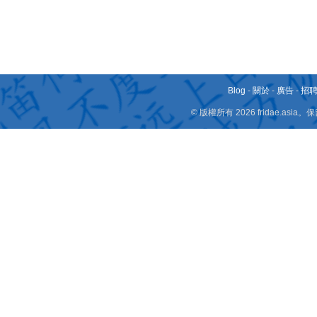
Blog
-
關於
-
廣告
-
招
© 版權所有 2026 fridae.a