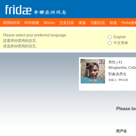
新聞&特寫
時尚娛樂
Money
交友社區
家族
活動訊息
旅遊
Perks會
Please select your preferred language.
English
請選擇你慣用的語言。
中文简体
请选择你惯用的语言。
男性 | 41
Minglanilla, Ceb
對象為男生
erelle
erelle
在線上: 8年以前
Please lo
用戶名