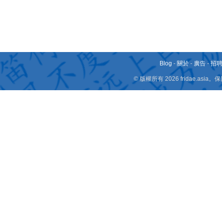
Blog
-
關於
-
廣告
-
招
© 版權所有 2026 fridae.a