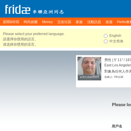
新聞&特寫
時尚娛樂
Money
交友社區
家族
活動訊息
旅遊
Perks會
Please select your preferred language.
English
請選擇你慣用的語言。
中文简体
请选择你惯用的语言。
男性 |
5' 11"
/
187
East Los Angeles
對象為任何人作
ericrobert989
ericrobert989
在線上: 5年以前
Please lo
用戶名