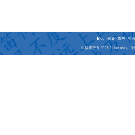
Blog
-
關於
-
廣告
-
招
© 版權所有 2026 fridae.a