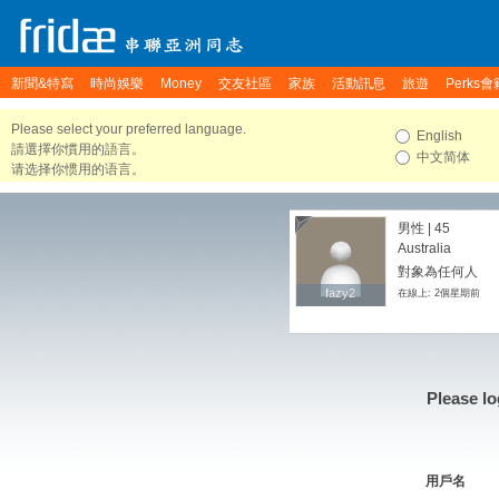
新聞&特寫
時尚娛樂
Money
交友社區
家族
活動訊息
旅遊
Perks會
Please select your preferred language.
English
請選擇你慣用的語言。
中文简体
请选择你惯用的语言。
男性 | 45
Australia
對象為任何人
fazy2
fazy2
在線上: 2個星期前
Please lo
用戶名