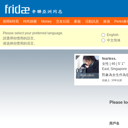
新聞&特寫
時尚娛樂
Money
交友社區
家族
活動訊息
旅遊
Perks會
Please select your preferred language.
English
請選擇你慣用的語言。
中文简体
请选择你惯用的语言。
fearless.
女性 | 46 |
5' 1"
East, Singapore
對象為女生作為朋
findcotton
findcotton
在線上: 10年以前
Please lo
用戶名