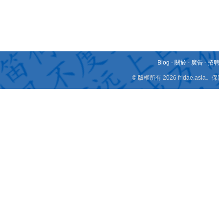
Blog
-
關於
-
廣告
-
招
© 版權所有 2026 fridae.a