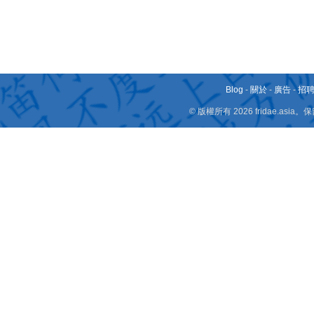
Blog
-
關於
-
廣告
-
招
© 版權所有 2026 fridae.a