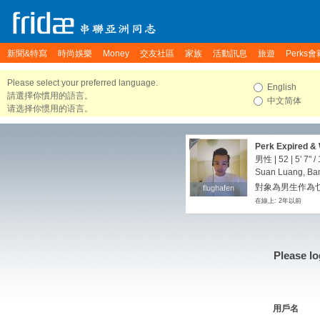
新聞&特寫
時尚娛樂
Money
交友社區
家族
活動訊息
旅遊
Perks會
Please select your preferred language.
English
請選擇你慣用的語言。
中文简体
请选择你惯用的语言。
Perk Expired & 
someone who hav
男性 | 52 |
5' 7"
/
Suan Luang, Ban
對象為男生作為
flughafen
flughafen
在線上: 2年以前
Please lo
用戶名