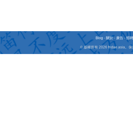
Blog
-
關於
-
廣告
-
招
© 版權所有 2026 fridae.a