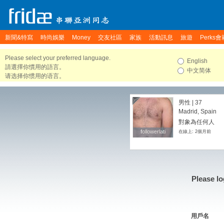
新聞&特寫
時尚娛樂
Money
交友社區
家族
活動訊息
旅遊
Perks會
Please select your preferred language.
English
請選擇你慣用的語言。
中文简体
请选择你惯用的语言。
男性 | 37
Madrid, Spain
對象為任何人
followerlati
followerlati
在線上: 2個月前
Please lo
用戶名