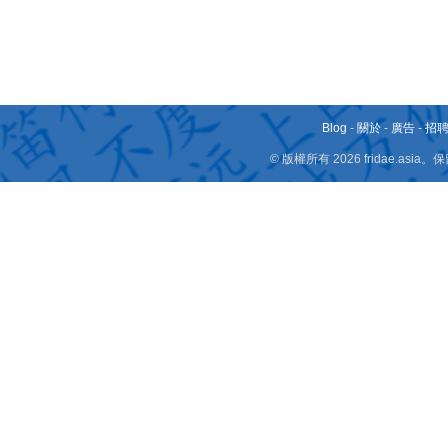
Blog
-
關於
-
廣告
-
招
© 版權所有 2026 fridae.a