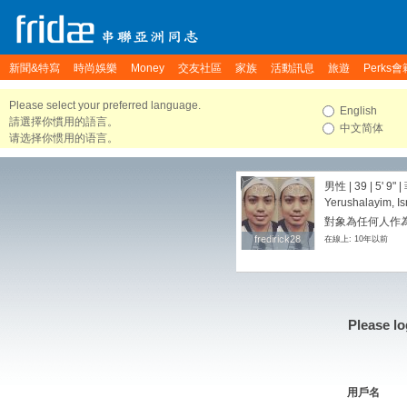
新聞&特寫
時尚娛樂
Money
交友社區
家族
活動訊息
旅遊
Perks會
Please select your preferred language.
English
請選擇你慣用的語言。
中文简体
请选择你惯用的语言。
男性 | 39 |
5' 9"
|
Yerushalayim, Is
對象為任何人作
fredirick28
fredirick28
在線上: 10年以前
Please lo
用戶名