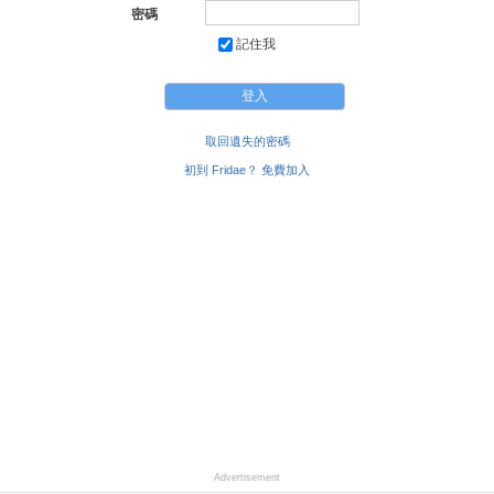
密碼
記住我
取回遺失的密碼
初到 Fridae？ 免費加入
Advertisement