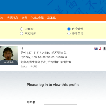
家族
活動訊息
旅遊
Perks會籍
ZONE:
English
台灣繁體
中文简体
香港繁體
hi
男性 | 37 |
5' 7"
/
147lbs
| 印亞混血兒
Sydney, New South Wales, Australia
對象為男生作為朋友, 拍拖對象, 傾偈對象
freshfish
freshfish
在線上: 11年以前
Please log in to view this profile
用戶名