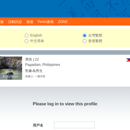
家族
活動訊息
旅遊
Perks會籍
ZONE:
English
台灣繁體
中文简体
香港繁體
男性 | 22
Pagadian, Philippines
對象為男生
fruitymelon
fruitymelon
在線上: 一個月前
Please log in to view this profile
用戶名