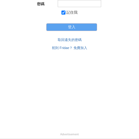
密碼
記住我
取回遺失的密碼
初到 Fridae？ 免費加入
Advertisement