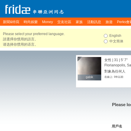
新聞&特寫
時尚娛樂
Money
交友社區
家族
活動訊息
旅遊
Perks會
Please select your preferred language.
English
請選擇你慣用的語言。
中文简体
请选择你惯用的语言。
女性 | 31 |
5' 7"
Florianopolis, Sa
對象為任何人
gabik
gabik
在線上: 9年以前
Please lo
用戶名