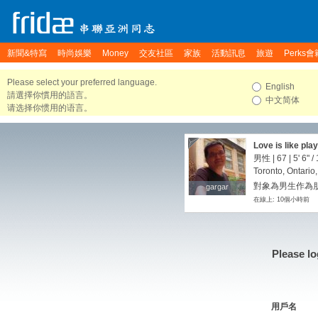
新聞&特寫
時尚娛樂
Money
交友社區
家族
活動訊息
旅遊
Perks會
Please select your preferred language.
English
請選擇你慣用的語言。
中文简体
请选择你惯用的语言。
Love is like pla
cards in your h
男性 | 67 |
5' 6"
/
Toronto, Ontari
對象為男生作為朋友
gargar
gargar
在線上: 10個小時前
Please lo
用戶名