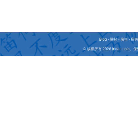
Blog
-
關於
-
廣告
-
招
© 版權所有 2026 fridae.a