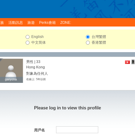
家族
活動訊息
旅遊
Perks會籍
ZONE:
English
台灣繁體
中文简体
香港繁體
男性 | 33
Hong Kong
對象為任何人
garycha
garycha
在線上: 5年以前
Please log in to view this profile
用戶名