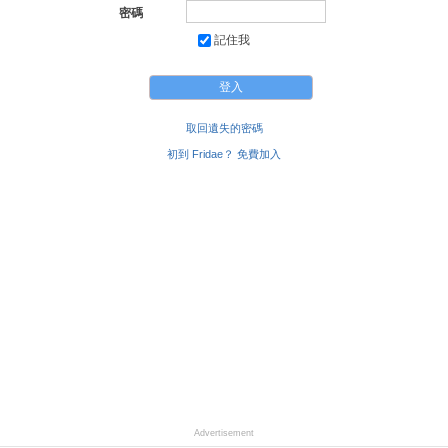
密碼
記住我
取回遺失的密碼
初到 Fridae？ 免費加入
Advertisement