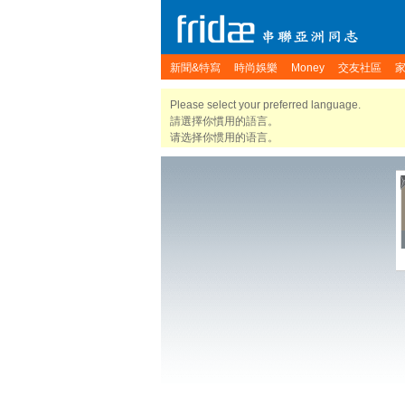
新聞&特寫
時尚娛樂
Money
交友社區
Please select your preferred language.
請選擇你慣用的語言。
请选择你惯用的语言。