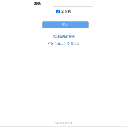
密碼
記住我
取回遺失的密碼
初到 Fridae？ 免費加入
Advertisement