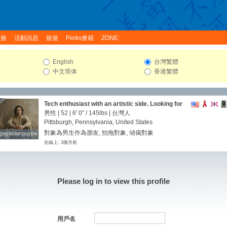
家族
活動訊息
旅遊
Perks會籍
ZONE:
English
台灣繁體
中文简体
香港繁體
Tech enthusiast with an artistic side. Looking for
new connection.
男性 | 52 |
6' 0"
/
145lbs
| 台灣人
Pittsburgh, Pennsylvania, United States
對象為男生作為朋友, 拍拖對象, 傾偈對象
gayasianguypa
gayasianguypa
在線上: 3個月前
Please log in to view this profile
用戶名