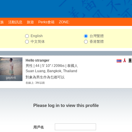
家族
活動訊息
旅遊
Perks會籍
ZONE:
English
台灣繁體
中文简体
香港繁體
Hello stranger
男性 | 44 |
5' 10"
/
209lbs
| 泰國人
Suan Luang, Bangkok, Thailand
對象為男生作為乜都可以
gaykrit
gaykrit
在線上: 3年以前
Please log in to view this profile
用戶名