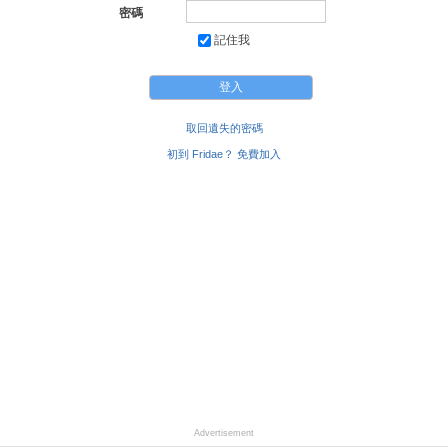
密碼
記住我
取回遺失的密碼
初到 Fridae？ 免費加入
Advertisement