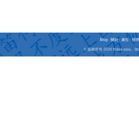
Blog
-
關於
-
廣告
-
招
© 版權所有 2026 fridae.a