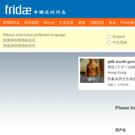
新聞&特寫
時尚娛樂
Money
交友社區
家族
活動訊息
旅遊
Perks會
Please select your preferred language.
English
請選擇你慣用的語言。
中文简体
请选择你惯用的语言。
gdlk leanfit gym
男性 |
5' 8"
/
138l
Hong Kong
對象為男生作為朋友
gkfrk
gkfrk
在線上: 11年以前
Please lo
用戶名