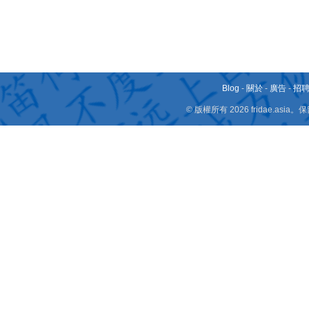
Blog
-
關於
-
廣告
-
招
© 版權所有 2026 fridae.a