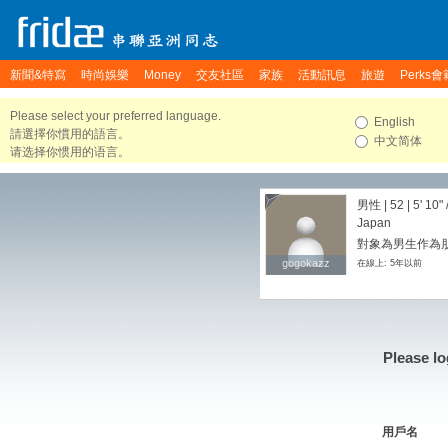
新聞&特寫
時尚娛樂
Money
交友社區
家族
活動訊息
旅遊
Perks會
Please select your preferred language.
English
請選擇你慣用的語言。
中文简体
请选择你惯用的语言。
男性 | 52 |
5' 10"
Japan
對象為男生作為
gogokazz
gogokazz
在線上: 5年以前
Please lo
用戶名