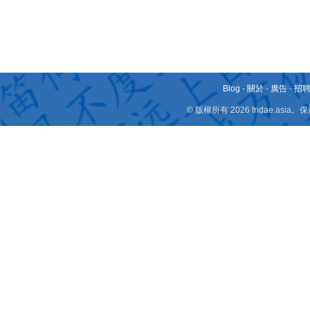
Blog
-
關於
-
廣告
-
招
© 版權所有 2026 fridae.a