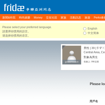
新聞&特寫
時尚娛樂
Money
交友社區
家族
活動訊息
旅遊
Perks會
Please select your preferred language.
English
請選擇你慣用的語言。
中文简体
请选择你惯用的语言。
男性 | 39 |
5' 9"
/
Central Area, Ce
對象為男生
goldenwave
goldenwave
在線上: 8年以前
Please lo
用戶名