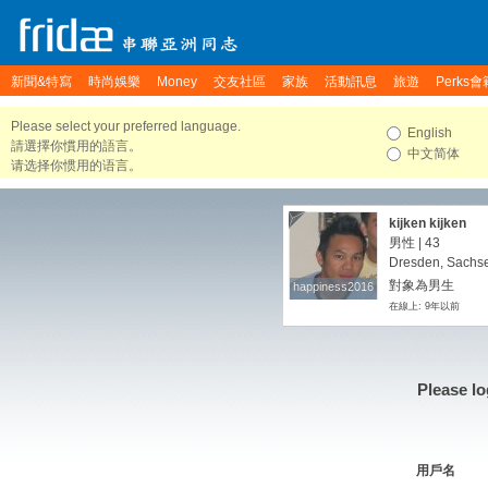
新聞&特寫
時尚娛樂
Money
交友社區
家族
活動訊息
旅遊
Perks會
Please select your preferred language.
English
請選擇你慣用的語言。
中文简体
请选择你惯用的语言。
kijken kijken
男性 | 43
Dresden, Sachs
對象為男生
happiness2016
happiness2016
在線上: 9年以前
Please lo
用戶名