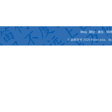
Blog
-
關於
-
廣告
-
招
© 版權所有 2026 fridae.a