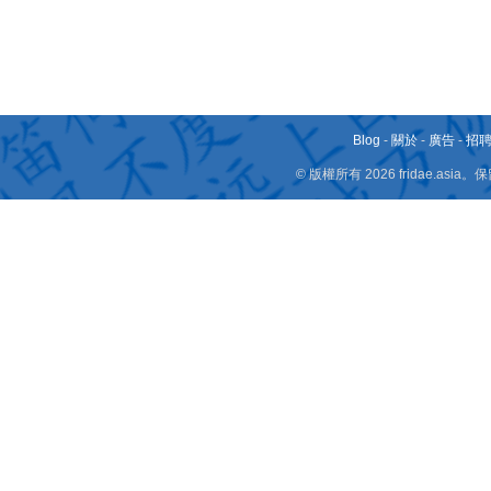
Blog
-
關於
-
廣告
-
招
© 版權所有 2026 fridae.a