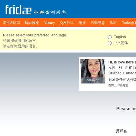
新聞&特寫
時尚娛樂
Money
交友社區
家族
活動訊息
旅遊
Perks會
Please select your preferred language.
English
請選擇你慣用的語言。
中文简体
请选择你惯用的语言。
Hi, is love here 
女性 | 37 |
5' 6"
|
Quebec, Canad
對象為任何人作
harley55
harley55
在線上: 3個月前
Please lo
用戶名