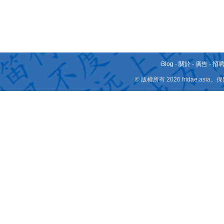
Blog
-
關於
-
廣告
-
招
© 版權所有 2026 fridae.a