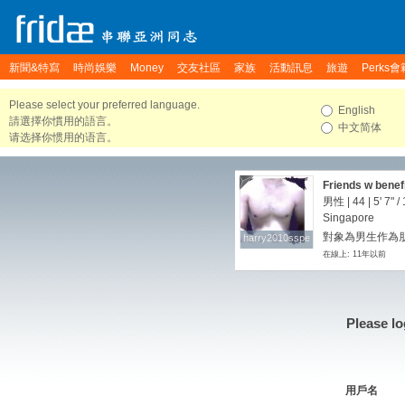
新聞&特寫
時尚娛樂
Money
交友社區
家族
活動訊息
旅遊
Perks會
Please select your preferred language.
English
請選擇你慣用的語言。
中文简体
请选择你惯用的语言。
Friends w benef
男性 | 44 |
5' 7"
/
Singapore
對象為男生作為朋友
harry2010sspe
harry2010sspe
在線上: 11年以前
Please lo
用戶名