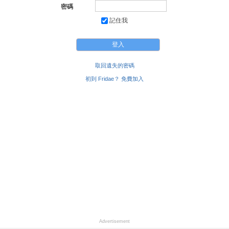
密碼
記住我
取回遺失的密碼
初到 Fridae？ 免費加入
Advertisement