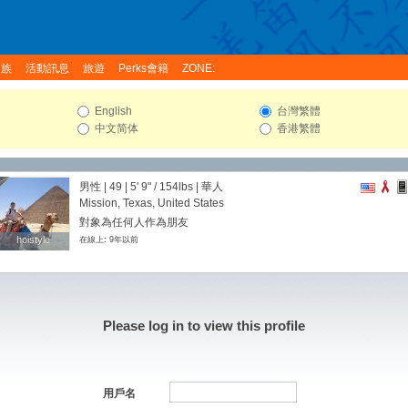
家族
活動訊息
旅遊
Perks會籍
ZONE:
English
台灣繁體
中文简体
香港繁體
男性 | 49 |
5' 9"
/
154lbs
| 華人
Mission, Texas, United States
對象為任何人作為朋友
hoistyle
hoistyle
在線上: 9年以前
Please log in to view this profile
用戶名